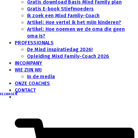
Gratis download Basis Mixd Family plan
Gratis E-book Stiefmoeders
Ik zoek een Mixd Family-Coach
Artikel: Hoe vertel ik het mijn kinderen?
Artikel: Hoe noemen we de oma die geen
oma is?
PROFESSIONALS
De Mixd inspiratiedag 2026!
Opleiding Mixd Family-Coach 2026
INCOMPANY
WIE ZIJN WIJ
In de media
ONZE COACHES
CONTACT
0
KELWAGEN